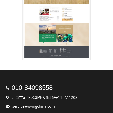
010-84098558

北京市朝阳区朝外大街26号11层A1203

service@iwingchina.com
